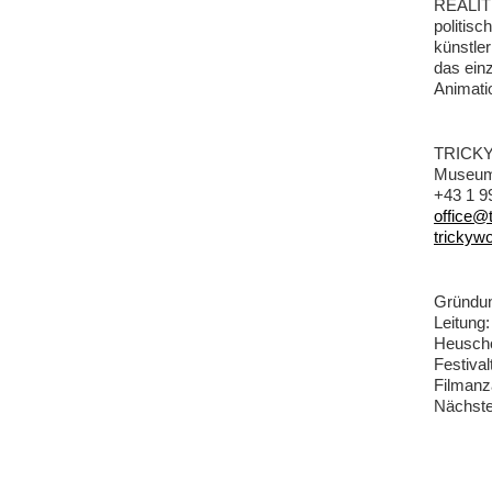
REALITI
politisc
künstler
das einz
Animatio
TRICK
Museums
+43 1 9
office@
trickyw
Gründun
Leitung:
Heusch
Festival
Filmanz
Nächster