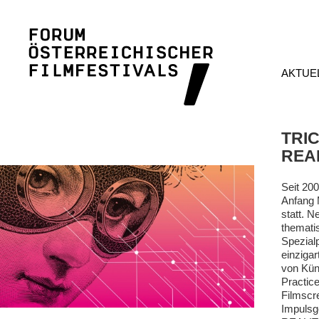
AKTUE
TRI
REAL
Seit 200
Anfang 
statt. N
themati
Spezial
einzigar
von Küns
Practic
Filmscr
Impuls