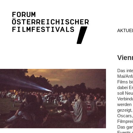
AKTUE
Vien
Das inte
Mai/Anf
Films bi
dabei E
soll Neu
Verbind
werden 
gezeigt,
Oscars,
Filmpre
Das gan
Events 