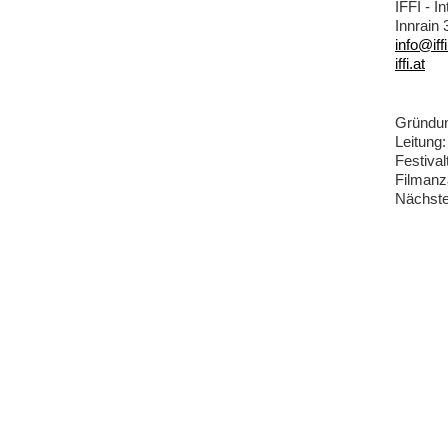
IFFI - I
Innrain
info@iffi
iffi.at
Gründun
Leitung:
Festival
Filmanz
Nächster