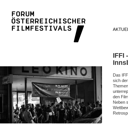
AKTUE
IFFI 
Inns
Das IFFI
sich de
Themen,
unterrep
den Film
Neben s
Wettbewe
Retrosp